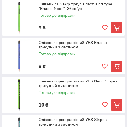
Олівець YES ч/гр треуг. з ласт. в пл.тубе
"Erudite Neon", 36шт/уп
Готово до відправки
9
₴
Олівець чорнографітний YES Erudite
трикутний з ластиком
Готово до відправки
8
₴
Олівець чорнографітний YES Neon Stripes
трикутний з ластиком
Готово до відправки
10
₴
Олівець чорнографітний YES Stripes
трикутний з ластиком