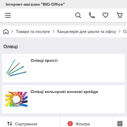
Інтернет-магазин "BIG-Office"
Товари та послуги
Канцелярія для школи та офісу
О
Олівці
Олівці прості
Олівці кольорові воскові крейди
Сортування
0
Фільтри