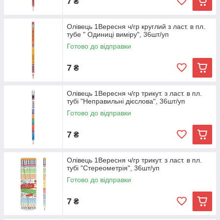
7
₴
Олівець 1Вересня ч/гр круглий з ласт. в пл.
тубе " Одиниці виміру", 36шт/уп
Готово до відправки
7
₴
Олівець 1Вересня ч/гр трикут. з ласт. в пл.
тубі "Неправильні дієслова", 36шт/уп
Готово до відправки
7
₴
Олівець 1Вересня ч/гр трикут. з ласт. в пл.
тубі "Стереометрія", 36шт/уп
Готово до відправки
7
₴