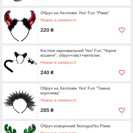
Обруч на Хелловін Yes! Fun "Ріжки"
Немає в наявності
220
₴
Костюм карнавальний Yes! Fun "Чорне
кошеня", обруч+хвіст+метелик
Немає в наявності
240
₴
Обруч на Хелловін Yes! Fun "Темна
королева"
Немає в наявності
285
₴
Обруч новорічний Novogod'ko Ріжки