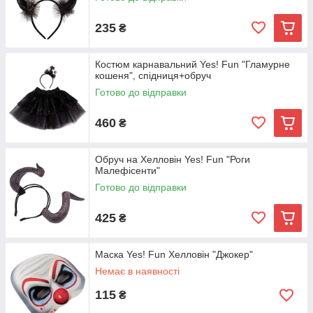
235
₴
Костюм карнавальний Yes! Fun "Гламурне
кошеня", спідниця+обруч
Готово до відправки
460
₴
Обруч на Хелловін Yes! Fun "Роги
Малефісенти"
Готово до відправки
425
₴
Маска Yes! Fun Хелловін "Джокер"
Немає в наявності
115
₴