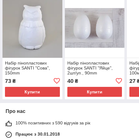
Набір пінопластових
Набір пінопластових
Набі
фігурок SANTI "Сова",
фігурок SANTI "Яйце",
фігу
150mm
2шт/уп., 90mm
100
73
40
27
₴
₴
Купити
Купити
Про нас
100% позитивних з 590 відгуків за рік
Працює з 30.01.2018