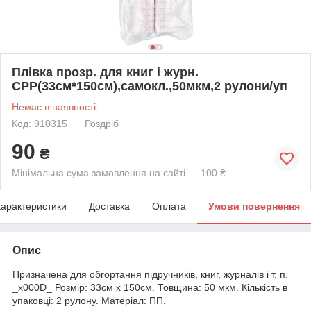
Плівка прозр. для книг і журн.
СРР(33см*150см),самокл.,50мкм,2 рулони/уп
Немає в наявності
Код: 910315
Роздріб
90
₴
Мінімальна сума замовлення на сайті — 100 ₴
арактеристики
Доставка
Оплата
Умови повернення
Опис
Призначена для обгортання підручників, книг, журналів і т. п.
_x000D_ Розмір: 33см х 150см. Товщина: 50 мкм. Кількість в
упаковці: 2 рулону. Матеріал: ПП.