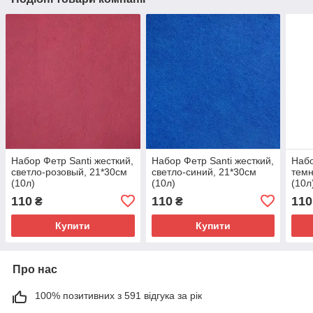
Набор Фетр Santi жесткий,
Набор Фетр Santi жесткий,
Набо
светло-розовый, 21*30см
светло-синий, 21*30см
темн
(10л)
(10л)
(10л
110
110
110
₴
₴
Купити
Купити
Про нас
100% позитивних з 591 відгука за рік