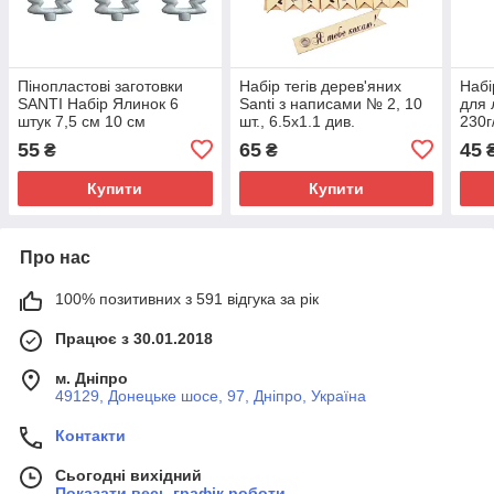
Пінопластові заготовки
Набір тегів дерев'яних
Набі
SANTI Набір Ялинок 6
Santi з написами № 2, 10
для 
штук 7,5 см 10 см
шт., 6.5x1.1 див.
230г
55
65
45
₴
₴
Купити
Купити
Про нас
100% позитивних з 591 відгука за рік
Працює з 30.01.2018
м. Дніпро
49129, Донецьке шосе, 97, Дніпро, Україна
Контакти
Сьогодні вихідний
Показати весь графік роботи