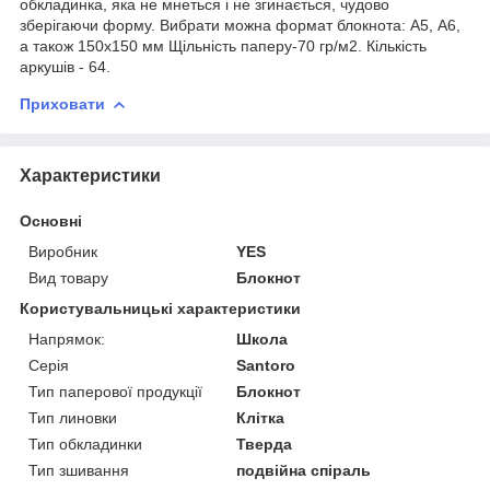
обкладинка, яка не мнеться і не згинається, чудово
зберігаючи форму. Вибрати можна формат блокнота: А5, А6,
а також 150х150 мм Щільність паперу-70 гр/м2. Кількість
аркушів - 64.
Приховати
Характеристики
Основні
Виробник
YES
Вид товару
Блокнот
Користувальницькі характеристики
Напрямок:
Школа
Серія
Santoro
Тип паперової продукції
Блокнот
Тип линовки
Клітка
Тип обкладинки
Тверда
Тип зшивання
подвійна спіраль