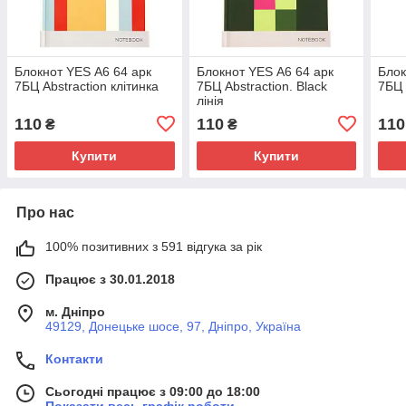
Блокнот YES А6 64 арк
Блокнот YES А6 64 арк
Блок
7БЦ Abstraction клітинка
7БЦ Abstraction. Black
7БЦ 
лінія
110
110
110
₴
₴
Купити
Купити
Про нас
100% позитивних з 591 відгука за рік
Працює з 30.01.2018
м. Дніпро
49129, Донецьке шосе, 97, Дніпро, Україна
Контакти
Сьогодні працює з 09:00 до 18:00
Показати весь графік роботи