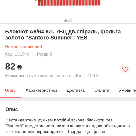
Блокнот А6/64 КЛ. 7БЦ дв.спіраль, фольга
золото "Santoro Summer" YES
Немає в наявності
Код: 151544
Роздріб
82
₴
Мінімальна сума замовлення на сайті — 100 ₴
Опис
Характеристики
Доставка
Оплата
Умови п
Опис
Нестандартним думкам потрібні яскраві блокноти Yes.
"Santoro" представляє зошити в клітку з твердою обкладинкою
зі скріпленням евроспиралью. Тверда - це щільна