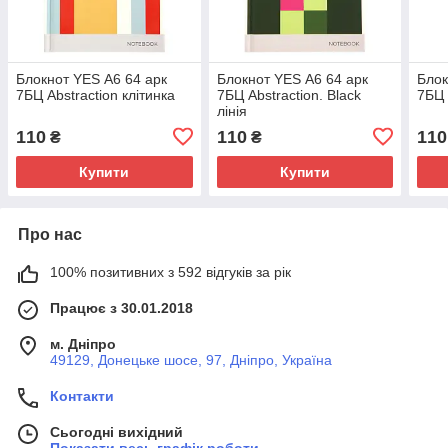
Блокнот YES А6 64 арк
Блокнот YES А6 64 арк
Блок
7БЦ Abstraction клітинка
7БЦ Abstraction. Black
7БЦ 
лінія
110
110
110
₴
₴
Купити
Купити
Про нас
100% позитивних з 592 відгуків за рік
Працює з 30.01.2018
м. Дніпро
49129, Донецьке шосе, 97, Дніпро, Україна
Контакти
Сьогодні вихідний
Показати весь графік роботи