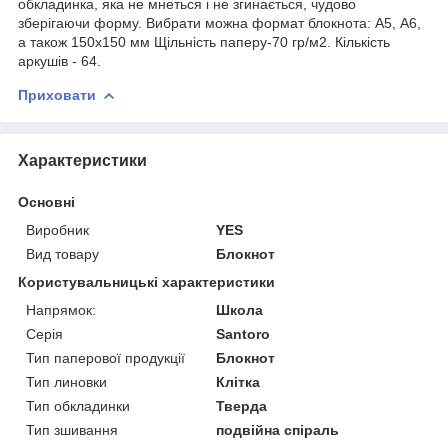
обкладинка, яка не мнеться і не згинається, чудово
зберігаючи форму. Вибрати можна формат блокнота: А5, А6,
а також 150х150 мм Щільність паперу-70 гр/м2. Кількість
аркушів - 64.
Приховати
Характеристики
Основні
Виробник
YES
Вид товару
Блокнот
Користувальницькі характеристики
Напрямок:
Школа
Серія
Santoro
Тип паперової продукції
Блокнот
Тип линовки
Клітка
Тип обкладинки
Тверда
Тип зшивання
подвійна спіраль