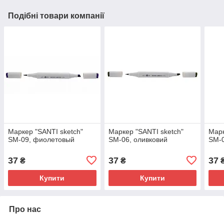
Подібні товари компанії
Маркер "SANTI sketch"
Маркер "SANTI sketch"
Марк
SM-09, фиолетовый
SM-06, оливковий
SM-0
37
37
37
₴
₴
Купити
Купити
Про нас