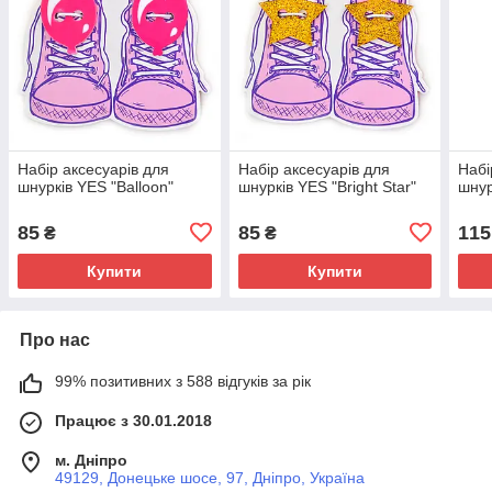
Набір аксесуарів для
Набір аксесуарів для
Набі
шнурків YES "Balloon"
шнурків YES "Bright Star"
шнур
85
85
115
₴
₴
Купити
Купити
Про нас
99% позитивних з 588 відгуків за рік
Працює з 30.01.2018
м. Дніпро
49129, Донецьке шосе, 97, Дніпро, Україна