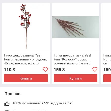
Гілка декоративна Yes!
Гілка декоративна Yes!
Гілк
Fun з червоними ягодами,
Fun "Колоски" 65см,
Fun 
45 см, паєтки, золото
рожеве золото, гліттер
см
110
155
159
₴
₴
Купити
Купити
Про нас
100% позитивних з 591 відгука за рік