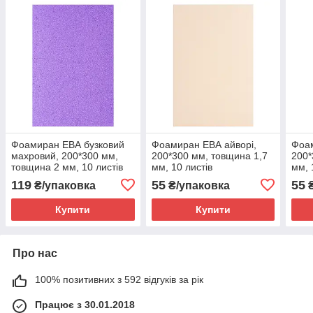
Фоамиран ЕВА бузковий
Фоамиран ЕВА айворі,
Фоам
махровий, 200*300 мм,
200*300 мм, товщина 1,7
200*
товщина 2 мм, 10 листів
мм, 10 листів
мм, 
119
55
55
₴/упаковка
₴/упаковка
₴
Купити
Купити
Про нас
100% позитивних з 592 відгуків за рік
Працює з 30.01.2018