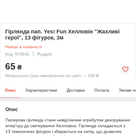
Гірлянда пап. Yes! Fun Хелловін "Жахливі
герої", 13 фігурок, 3м
Немає в наявності
Код: 973642
Роздріб
65
₴
Мінімальна сума замовлення на сайті — 100 ₴
Опис
Характеристики
Доставка
Оплата
Умови п
Опис
Паперова гірлянда стане невід'ємним атрибутом декорування
інтер'єру до святкування Хелловіна. Гірлянда складається з
13 тематичних фігурок і збирається на нитку, що дозволяє