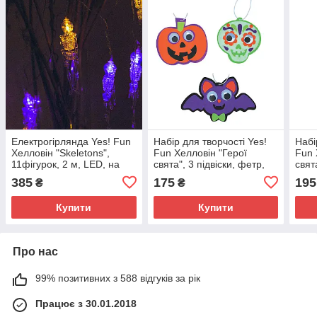
Електрогірлянда Yes! Fun
Набір для творчості Yes!
Набі
Хелловін "Skeletons",
Fun Хелловін "Герої
Fun 
11фігурок, 2 м, LED, на
свята", 3 підвіски, фетр,
свят
батарейках
ЕВА
385
175
195
₴
₴
Купити
Купити
Про нас
99% позитивних з 588 відгуків за рік
Працює з 30.01.2018