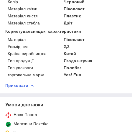
Колір
Червоний
Матеріал квітки
Пінопласт
Матеріал листя
Пластик
Матеріал стебла
Дріт
Користувальницькі характеристики
Матеріал
Пінопласт
Розмір, см
2,2
Країна виробництва
Китай
Тип продукції
Ягода штучна
Тип упаковки
Полибэг
торговельна марка
Yes! Fun
Приховати
Умови доставки
Нова Пошта
Магазини Rozetka