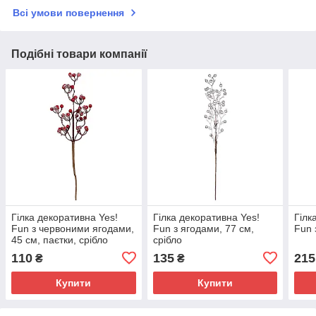
Всі умови повернення
Подібні товари компанії
Гілка декоративна Yes!
Гілка декоративна Yes!
Гілк
Fun з червоними ягодами,
Fun з ягодами, 77 см,
Fun 
45 см, паєтки, срібло
срібло
110
135
215
₴
₴
Купити
Купити