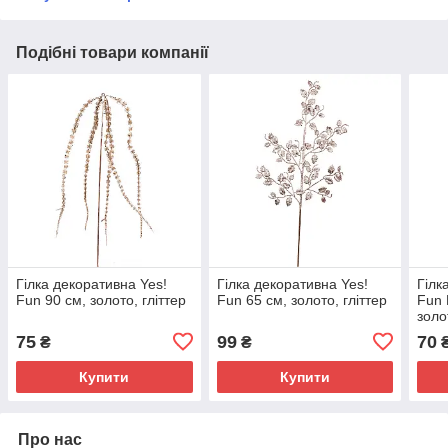
Подібні товари компанії
Гілка декоративна Yes!
Гілка декоративна Yes!
Гілк
Fun 90 см, золото, гліттер
Fun 65 см, золото, гліттер
Fun 
золо
75
99
70
₴
₴
Купити
Купити
Про нас