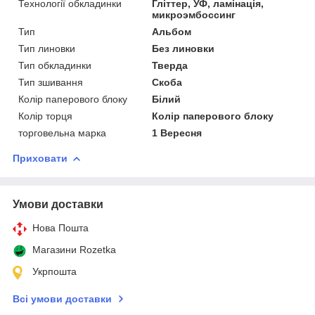
Технології обкладинки
Гліттер, УФ, ламінація,
микроэмбоссинг
Тип
Альбом
Тип линовки
Без линовки
Тип обкладинки
Тверда
Тип зшивання
Скоба
Колір паперового блоку
Білий
Колір торця
Колір паперового блоку
торговельна марка
1 Вересня
Приховати
Умови доставки
Нова Пошта
Магазини Rozetka
Укрпошта
Всі умови доставки