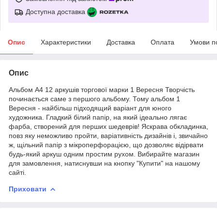
Доступна доставка
Опис
Характеристики
Доставка
Оплата
Умови п
Опис
Альбом А4 12 аркушів торгової марки 1 Вересня Творчість
починається саме з першого альбому. Тому альбом 1
Вересня - найбільш підходящий варіант для юного
художника. Гладкий білий папір, на який ідеально лягає
фарба, створений для перших шедеврів! Яскрава обкладинка,
повз яку неможливо пройти, варіативність дизайнів і, звичайно
ж, щільний папір з мікроперфорацією, що дозволяє відірвати
будь-який аркуш одним простим рухом. Вибирайте магазин
для замовлення, натиснувши на кнопку "Купити" на нашому
сайті.
Приховати