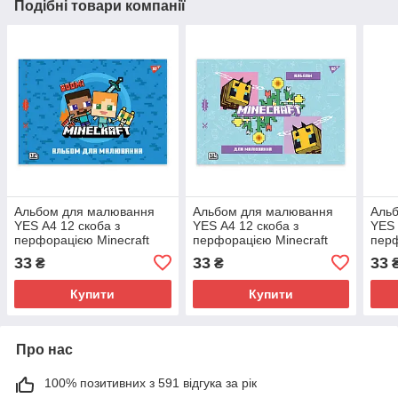
Подібні товари компанії
Альбом для малювання
Альбом для малювання
Аль
YES А4 12 скоба з
YES А4 12 скоба з
YES 
перфорацією Minecraft
перфорацією Minecraft
перф
Boo
33
33
33
₴
₴
Купити
Купити
Про нас
100% позитивних з 591 відгука за рік