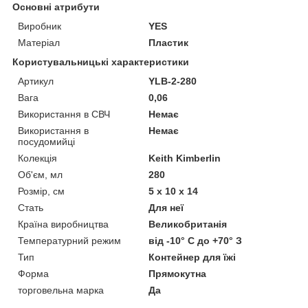
Основні атрибути
Виробник
YES
Матеріал
Пластик
Користувальницькі характеристики
Артикул
YLB-2-280
Вага
0,06
Використання в СВЧ
Немає
Використання в
Немає
посудомийці
Колекція
Keith Kimberlin
Об'єм, мл
280
Розмір, см
5 х 10 х 14
Стать
Для неї
Країна виробництва
Великобританія
Температурний режим
від -10° С до +70° З
Тип
Контейнер для їжі
Форма
Прямокутна
торговельна марка
Да