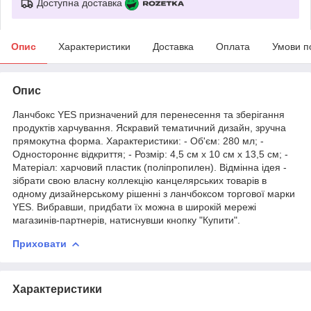
Доступна доставка
Опис
Характеристики
Доставка
Оплата
Умови п
Опис
Ланчбокс YES призначений для перенесення та зберігання
продуктів харчування. Яскравий тематичний дизайн, зручна
прямокутна форма. Характеристики: - Об'єм: 280 мл; -
Одностороннє відкриття; - Розмір: 4,5 см х 10 см х 13,5 см; -
Матеріал: харчовий пластик (поліпропилен). Відмінна ідея -
зібрати свою власну коллекцію канцелярських товарів в
одному дизайнерському рішенні з ланчбоксом торгової марки
YES. Вибравши, придбати їх можна в широкій мережі
магазинів-партнерів, натиснувши кнопку "Купити".
Приховати
Характеристики