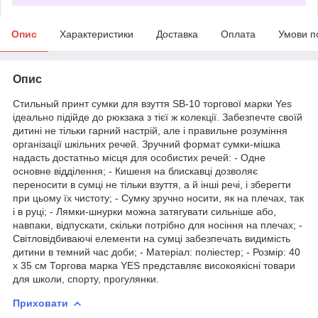
Опис
Характеристики
Доставка
Оплата
Умови п
Опис
Стильный принт сумки для взуття SB-10 торгової марки Yes
ідеально підійде до рюкзака з тієї ж колекції. Забезпечте своїй
дитині не тільки гарний настрій, але і правильне розуміння
організації шкільних речей. Зручний формат сумки-мішка
надасть достатньо місця для особистих речей: - Одне
основне відділення; - Кишеня на блискавці дозволяє
переносити в сумці не тільки взуття, а й інші речі, і зберегти
при цьому їх чистоту; - Сумку зручно носити, як на плечах, так
і в руці; - Лямки-шнурки можна затягувати сильніше або,
навпаки, відпускати, скільки потрібно для носіння на плечах; -
Світловідбиваючі елементи на сумці забезпечать видимість
дитини в темний час доби; - Матеріал: поліестер; - Розмір: 40
х 35 см Торгова марка YES представляє високоякісні товари
для школи, спорту, прогулянки.
Приховати