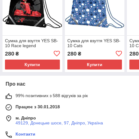
Сумка для взуття YES SB-
Сумка для взуття YES SB-
Сумк
10 Race legend
10 Cats
10 C
280
280
280
₴
₴
Купити
Купити
Про нас
99% позитивних з 588 відгуків за рік
Працює з 30.01.2018
м. Дніпро
49129, Донецьке шосе, 97, Дніпро, Україна
Контакти