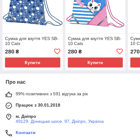
Сумка для взуття YES SB-
Сумка для взуття YES SB-
Сумк
10 Cats
10 Cats
10 C
280
280
270
₴
₴
Купити
Купити
Про нас
99% позитивних з 591 відгука за рік
Працює з 30.01.2018
м. Дніпро
49129, Донецьке шосе, 97, Дніпро, Україна
Контакти