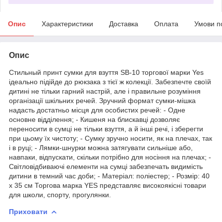
Опис
Характеристики
Доставка
Оплата
Умови п
Опис
Стильный принт сумки для взуття SB-10 торгової марки Yes
ідеально підійде до рюкзака з тієї ж колекції. Забезпечте своїй
дитині не тільки гарний настрій, але і правильне розуміння
організації шкільних речей. Зручний формат сумки-мішка
надасть достатньо місця для особистих речей: - Одне
основне відділення; - Кишеня на блискавці дозволяє
переносити в сумці не тільки взуття, а й інші речі, і зберегти
при цьому їх чистоту; - Сумку зручно носити, як на плечах, так
і в руці; - Лямки-шнурки можна затягувати сильніше або,
навпаки, відпускати, скільки потрібно для носіння на плечах; -
Світловідбиваючі елементи на сумці забезпечать видимість
дитини в темний час доби; - Матеріал: поліестер; - Розмір: 40
х 35 см Торгова марка YES представляє високоякісні товари
для школи, спорту, прогулянки.
Приховати