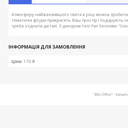
Атмосферу найжахливішого свята в році можна зробити я
тематичні фігури прикрасять Ваш простір і подарують не
треба з'єднати деталі. З декором Yes! Fun Хелловін "Ск
ІНФОРМАЦІЯ ДЛЯ ЗАМОВЛЕННЯ
Ціна:
170 ₴