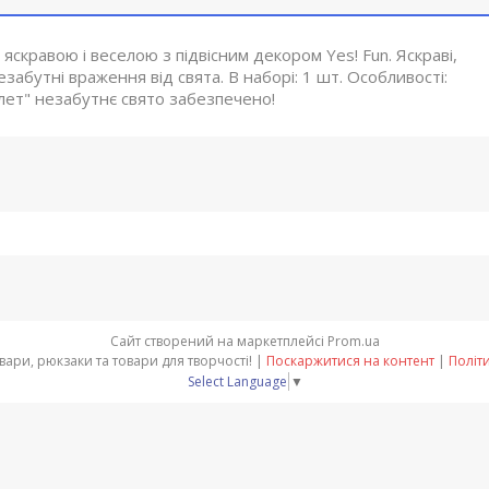
скравою і веселою з підвісним декором Yes! Fun. Яскраві,
забутні враження від свята. В наборі: 1 шт. Особливості:
елет" незабутнє свято забезпечено!
Сайт створений на маркетплейсі
Prom.ua
"BIG-Office" - Канцтовари, рюкзаки та товари для творчості! |
Поскаржитися на контент
|
Політ
Select Language
▼