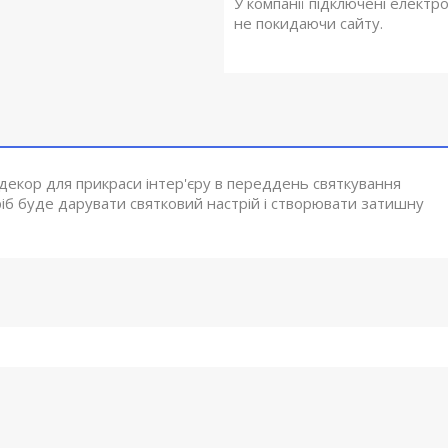
У компанії підключені електр
не покидаючи сайту.
й декор для прикраси інтер'єру в переддень святкування
иріб буде дарувати святковий настрій і створювати затишну