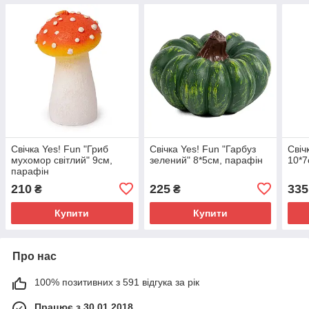
Свічка Yes! Fun "Гриб
Свічка Yes! Fun "Гарбуз
Свіч
мухомор світлий" 9см,
зелений" 8*5см, парафін
10*7
парафін
210
225
335
₴
₴
Купити
Купити
Про нас
100% позитивних з 591 відгука за рік
Працює з 30.01.2018