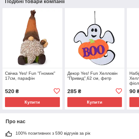
Подібні товари компанії
Свічка Yes! Fun "Гномик"
Декор Yes! Fun Хелловін
Набі
17см, парафін
"Привид",62 см, фетр
Хелл
фіол
520
285
90
₴
₴
Купити
Купити
Про нас
100% позитивних з 590 відгуків за рік