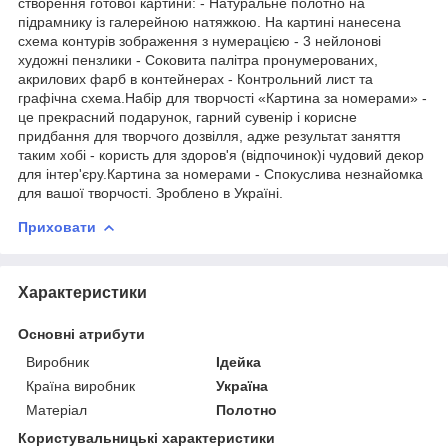
створення готової картини: - Натуральне полотно на
підрамнику із галерейною натяжкою. На картині нанесена
схема контурів зображення з нумерацією - 3 нейлонові
художні пензлики - Соковита палітра пронумерованих,
акрилових фарб в контейнерах - Контрольний лист та
графічна схема.Набір для творчості «Картина за номерами» -
це прекрасний подарунок, гарний сувенір і корисне
придбання для творчого дозвілля, адже результат заняття
таким хобі - користь для здоров'я (відпочинок)і чудовий декор
для інтер'єру.Картина за номерами - Спокуслива незнайомка
для вашої творчості. Зроблено в Україні.
Приховати
Характеристики
Основні атрибути
Виробник
Ідейка
Країна виробник
Україна
Матеріал
Полотно
Користувальницькі характеристики