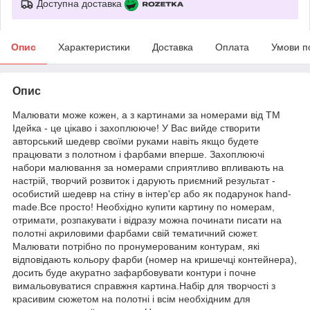
Доступна доставка
Опис
Характеристики
Доставка
Оплата
Умови п
Опис
Малювати може кожен, а з картинами за номерами від ТМ
Ідейка - це цікаво і захоплююче! У Вас вийде створити
авторський шедевр своїми руками навіть якщо будете
працювати з полотном і фарбами вперше. Захоплюючі
набори малювання за номерами сприятливо впливають на
настрій, творчий розвиток і дарують приємний результат -
особистий шедевр на стіну в інтер'єр або як подарунок hand-
made.Все просто! Необхідно купити картину по номерам,
отримати, розпакувати і відразу можна починати писати на
полотні акриловими фарбами свій тематичний сюжет.
Малювати потрібно по пронумерованим контурам, які
відповідають кольору фарби (номер на кришечці контейнера),
досить буде акуратно зафарбовувати контури і почне
вимальовуватися справжня картина.Набір для творчості з
красивим сюжетом на полотні і всім необхідним для