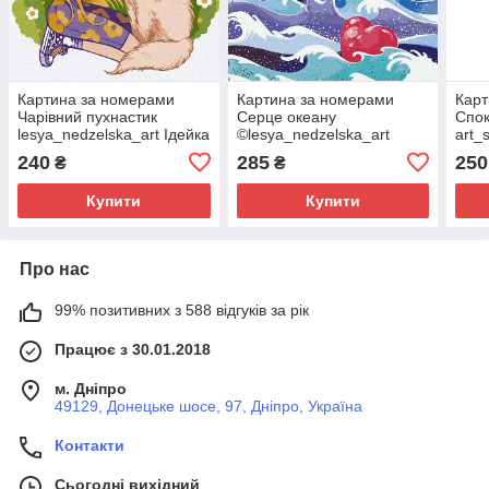
Картина за номерами
Картина за номерами
Карт
Чарівний пухнастик
Серце океану
Спок
lesya_nedzelska_art Ідейка
©lesya_nedzelska_art
art_
(KHO6580)
40х40 Идейка (KHO4951)
Ідей
240
285
250
₴
₴
Купити
Купити
Про нас
99% позитивних з 588 відгуків за рік
Працює з 30.01.2018
м. Дніпро
49129, Донецьке шосе, 97, Дніпро, Україна
Контакти
Сьогодні вихідний