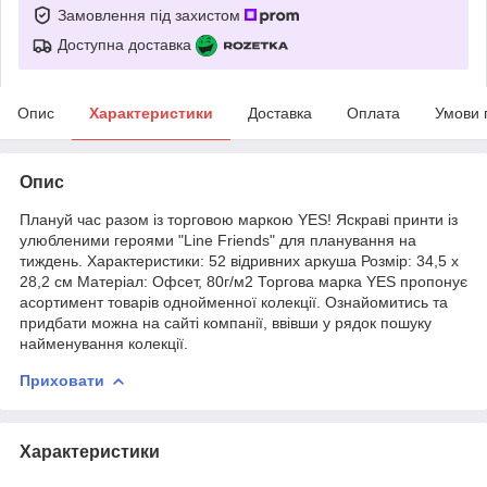
Замовлення під захистом
Доступна доставка
Опис
Характеристики
Доставка
Оплата
Умови 
Опис
Плануй час разом із торговою маркою YES! Яскраві принти із
улюбленими героями "Line Friends" для планування на
тиждень. Характеристики: 52 відривних аркуша Розмір: 34,5 x
28,2 см Матеріал: Офсет, 80г/м2 Торгова марка YES пропонує
асортимент товарів однойменної колекції. Ознайомитись та
придбати можна на сайті компанії, ввівши у рядок пошуку
найменування колекції.
Приховати
Характеристики