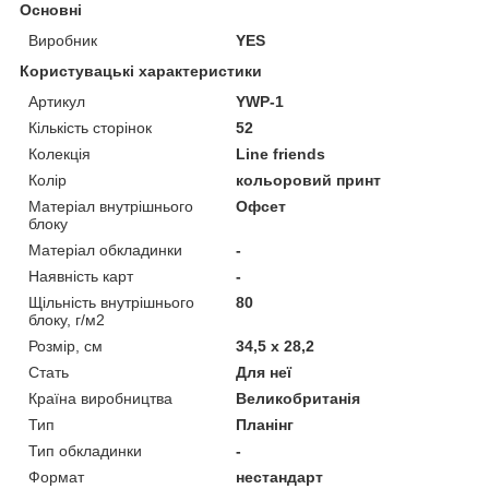
Основні
Виробник
YES
Користувацькi характеристики
Артикул
YWP-1
Кількість сторінок
52
Колекція
Line friends
Колір
кольоровий принт
Матеріал внутрішнього
Офсет
блоку
Матеріал обкладинки
-
Наявність карт
-
Щільність внутрішнього
80
блоку, г/м2
Розмір, см
34,5 x 28,2
Стать
Для неї
Країна виробництва
Великобританія
Тип
Планінг
Тип обкладинки
-
Формат
нестандарт