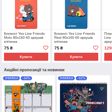
Блокнот Yes Line Friends
Блокнот Yes Line Friends
План
Moto 80x160 60 аркушів
Rest 80x160 60 аркушів
Line
клітинка
клітинка
арк
75
75
129
₴
₴
Купити
Купити
Акційні пропозиції та новинки
ЗНИЖКА
–64%
ЗНИЖКА
–61%