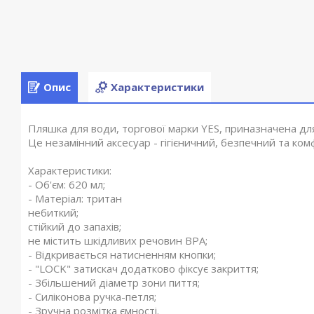
Опис
Характеристики
Пляшка для води, торгової марки YES, приназначена для
Це незамінний аксесуар - гігієничний, безпечний та ко
Характеристики:
- Об'єм: 620 мл;
- Матеріал: тритан
небиткий;
стійкий до запахів;
не містить шкідливих речовин BPA;
- Відкривається натисненням кнопки;
- "LOCK" затискач додатково фіксує закриття;
- Збільшений діаметр зони пиття;
- Силіконова ручка-петля;
- Зручна розмітка ємності.