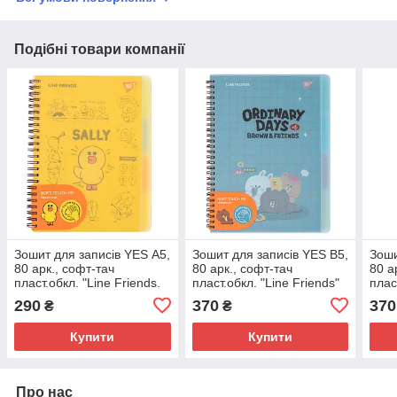
Подібні товари компанії
Зошит для записів YES А5,
Зошит для записів YES В5,
Зоши
80 арк., софт-тач
80 арк., софт-тач
80 а
пласт.обкл. "Line Friends.
пласт.обкл. "Line Friends"
плас
Sally"
Choc
290
370
370
₴
₴
Купити
Купити
Про нас