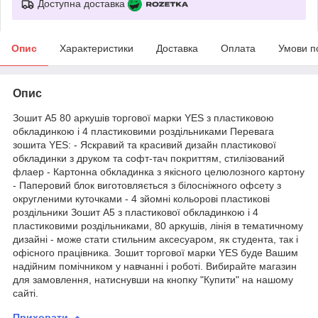
Доступна доставка
Опис
Характеристики
Доставка
Оплата
Умови п
Опис
Зошит А5 80 аркушів торгової марки YES з пластиковою
обкладинкою і 4 пластиковими роздільниками Перевага
зошита YES: - Яскравий та красивий дизайн пластикової
обкладинки з друком та софт-тач покриттям, стилізований
флаер - Картонна обкладинка з якісного целюлозного картону
- Паперовий блок виготовляється з білосніжного офсету з
округленими куточками - 4 зйомні кольорові пластикові
роздільники Зошит А5 з пластикової обкладинкою і 4
пластиковими роздільниками, 80 аркушів, лінія в тематичному
дизайні - може стати стильним аксесуаром, як студента, так і
офісного працівника. Зошит торгової марки YES буде Вашим
надійним помічником у навчанні і роботі. Вибирайте магазин
для замовлення, натиснувши на кнопку "Купити" на нашому
сайті.
Приховати