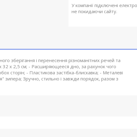
У компанії підключені електр
не покидаючи сайту.
ного зберігання і перенесення різноманітних речей та
4 х 32 х 2,5 см; - Расширяющееся дно, за рахунок чого
обох сторін; - Пластикова застібка-блискавка; - Металеві
я" зипера; Зручно, стильно і завжди порядок, разом з