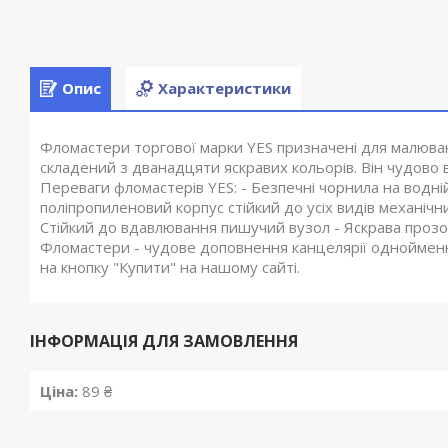
Опис
Характеристики
Фломастери торгової марки YES призначені для малюван
складений з дванадцяти яскравих кольорів. Він чудово в
Переваги фломастерів YES: - Безпечні чорнила на водн
поліпропиленовий корпус стійкий до усіх видів механіч
Стійкий до вдавлювання пишучий вузол - Яскрава прозор
Фломастери - чудове доповнення канцелярії однойменн
на кнопку "Купити" на нашому сайті.
ІНФОРМАЦІЯ ДЛЯ ЗАМОВЛЕННЯ
Ціна:
89 ₴