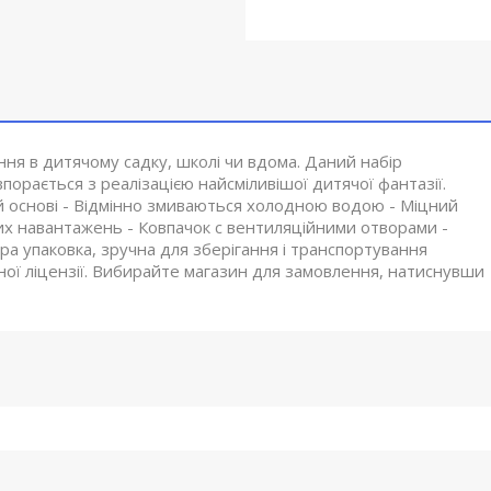
ня в дитячому садку, школі чи вдома. Даний набір
порається з реалізацією найсміливішої дитячої фантазії.
ій основі - Відмінно змиваються холодною водою - Міцний
них навантажень - Ковпачок с вентиляційними отворами -
а упаковка, зручна для зберігання і транспортування
ої ліцензії. Вибирайте магазин для замовлення, натиснувши