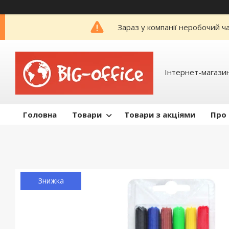
Зараз у компанії неробочий ч
Інтернет-магазин
Головна
Товари
Товари з акціями
Про
Знижка