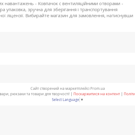
них навантажень - Ковпачок с вентиляційними отворами -
а упаковка, зручна для зберігання і транспортування
ої ліцензії. Вибирайте магазин для замовлення, натиснувши
Сайт створений на маркетплейсі
Prom.ua
"BIG-Office" - Канцтовари, рюкзаки та товари для творчості! |
Поскаржитися на контент
|
Політ
Select Language
▼