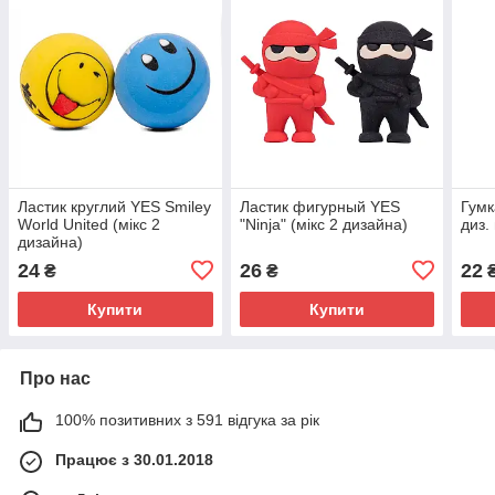
Ластик круглий YES Smiley
Ластик фигурный YES
Гумк
World United (мікс 2
"Ninja" (мікс 2 дизайна)
диз.
дизайна)
24
26
22
₴
₴
Купити
Купити
Про нас
100% позитивних з 591 відгука за рік
Працює з 30.01.2018