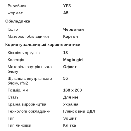
Виробник
YES
Формат
A5
Обкладинка
Колір
Червоний
Матеріал обкладинки
Картон
Користувальницькі характеристики
Кількість аркушів
18
Колекція
Magic girl
Матеріал внутрішнього
Офсет
блоку
Щільність внутрішнього
55
блоку, г/м2
Розмір, мм
168 х 203
Стать
Для неї
Країна виробництва
Україна
Технології обкладинки
Глянсовий ВДЛ
Тип
Зошит
Тип линовки
Клітка