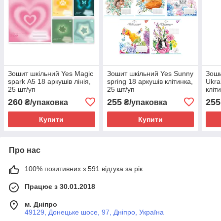
Зошит шкільний Yes Magic
Зошит шкільний Yes Sunny
Зоши
spark А5 18 аркушів лінія,
spring 18 аркушів клітинка,
Ukra
25 шт/уп
25 шт/уп
кліт
260
255
255
₴/упаковка
₴/упаковка
Купити
Купити
Про нас
100% позитивних з 591 відгука за рік
Працює з 30.01.2018
м. Дніпро
49129, Донецьке шосе, 97, Дніпро, Україна