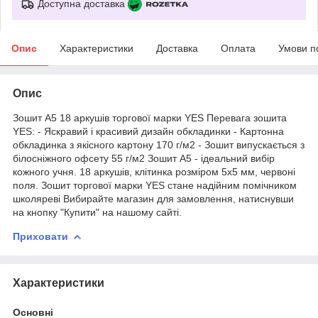
Доступна доставка
Опис
Характеристики
Доставка
Оплата
Умови п
Опис
Зошит А5 18 аркушів торгової марки YES Перевага зошита
YES: - Яскравий і красивий дизайн обкладинки - Картонна
обкладинка з якісного картону 170 г/м2 - Зошит випускається з
білосніжного офсету 55 г/м2 Зошит А5 - ідеальний вибір
кожного учня. 18 аркушів, клітинка розміром 5х5 мм, червоні
поля. Зошит торгової марки YES стане надійним помічником
школяреві Вибирайте магазин для замовлення, натиснувши
на кнопку "Купити" на нашому сайті.
Приховати
Характеристики
Основні