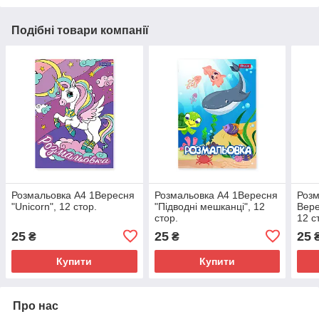
Подібні товари компанії
Розмальовка А4 1Вересня
Розмальовка А4 1Вересня
Розм
"Unicorn", 12 стор.
"Підводні мешканці", 12
Вере
стор.
12 с
25
25
25
₴
₴
Купити
Купити
Про нас