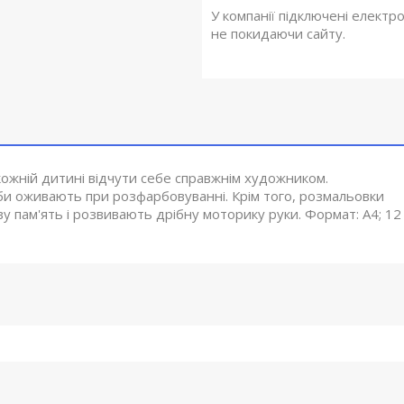
У компанії підключені електр
не покидаючи сайту.
ожній дитині відчути себе справжнім художником.
іби оживають при розфарбовуванні. Крім того, розмальовки
 пам'ять і розвивають дрібну моторику руки. Формат: А4; 12