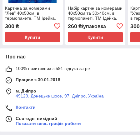
Картина за номерами
Набір картин за номерами
Карт
"Лев" 40x50см, в
40х50см та 30х40см, в
"Улю
термопакете, ТМ Ідейка,
термопакеті, ТМ Ідейка,
в те
Україна
Україна
Укра
300
260
300
₴
₴/упаковка
Купити
Купити
Про нас
100% позитивних з 591 відгука за рік
Працює з 30.01.2018
м. Дніпро
49129, Донецьке шосе, 97, Дніпро, Україна
Контакти
Сьогодні вихідний
Показати весь графік роботи