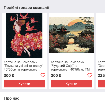
Подібні товари компанії
Картина за номерами
Картина за номерами
Карт
"Польоти уві сні та наяву"
"Чудовий Схід", в
"Зор
40*50см, в термопакеті,
термопакеті 40*50см, ТМ
терм
ТМ Ідейка, Україна
Ідейка, Україна
Ідей
300
300
225
₴
₴
Купити
Купити
Про нас