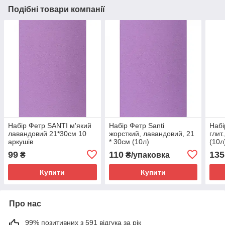
Подібні товари компанії
Набір Фетр SANTI м'який
Набір Фетр Santi
Набі
лавандовий 21*30см 10
жорсткий, лавандовий, 21
глит
аркушів
* 30см (10л)
(10л
99
110
135
₴
₴/упаковка
Купити
Купити
Про нас
99% позитивних з 591 відгука за рік