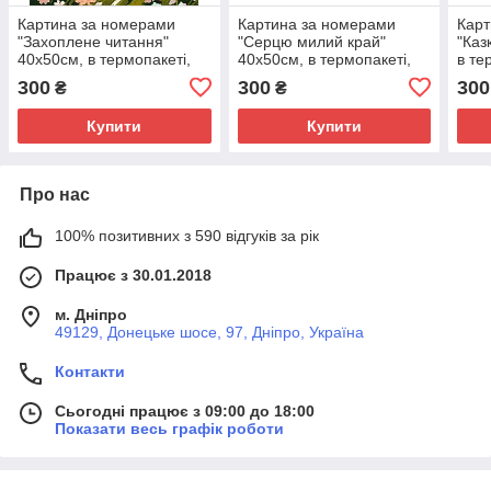
Картина за номерами
Картина за номерами
Карт
"Захоплене читання"
"Серцю милий край"
"Каз
40х50см, в термопакеті,
40х50см, в термопакеті,
в те
ТМ Ідейка, Україна
ТМ Ідейка, Україна
Укра
300
300
300
₴
₴
Купити
Купити
Про нас
100% позитивних з 590 відгуків за рік
Працює з 30.01.2018
м. Дніпро
49129, Донецьке шосе, 97, Дніпро, Україна
Контакти
Сьогодні працює з 09:00 до 18:00
Показати весь графік роботи