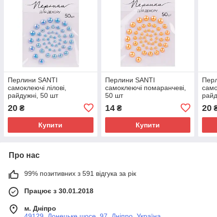
Перлини SANTI
Перлини SANTI
Пер
самоклеючі лілові,
самоклеючі помаранчеві,
само
райдужні, 50 шт
50 шт
райд
20
14
20
₴
₴
Купити
Купити
Про нас
99% позитивних з 591 відгука за рік
Працює з 30.01.2018
м. Дніпро
49129, Донецьке шосе, 97, Дніпро, Україна