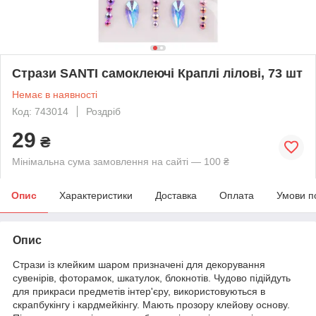
Стрази SANTI самоклеючі Краплі лілові, 73 шт
Немає в наявності
Код: 743014
Роздріб
29
₴
Мінімальна сума замовлення на сайті — 100 ₴
Опис
Характеристики
Доставка
Оплата
Умови п
Опис
Стрази із клейким шаром призначені для декорування
сувенірів, фоторамок, шкатулок, блокнотів. Чудово підійдуть
для прикраси предметів інтер'єру, використовуються в
скрапбукінгу і кардмейкінгу. Мають прозору клейову основу.