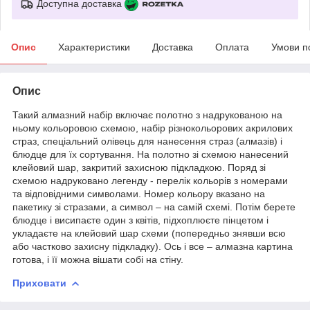
Доступна доставка
Опис
Характеристики
Доставка
Оплата
Умови п
Опис
Такий алмазний набір включає полотно з надрукованою на
ньому кольоровою схемою, набір різнокольорових акрилових
страз, спеціальний олівець для нанесення страз (алмазів) і
блюдце для їх сортування. На полотно зі схемою нанесений
клейовий шар, закритий захисною підкладкою. Поряд зі
схемою надруковано легенду - перелік кольорів з номерами
та відповідними символами. Номер кольору вказано на
пакетику зі стразами, а символ – на самій схемі. Потім берете
блюдце і висипаєте один з квітів, підхоплюєте пінцетом і
укладаєте на клейовий шар схеми (попередньо знявши всю
або частково захисну підкладку). Ось і все – алмазна картина
готова, і її можна вішати собі на стіну.
Приховати