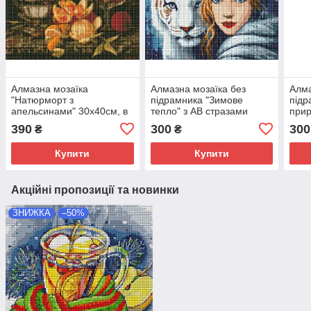
Алмазна мозаїка
Алмазна мозаїка без
Алма
"Натюрморт з
підрамника "Зимове
підр
апельсинами" 30х40см, в
тепло" з АВ стразами
прир
термопакеті, ТМ Ідейка,
30х40см, в термопакеті,
терм
390
300
300
₴
₴
Україна
ТМ Ідейка, Україна
Укра
Купити
Купити
Акційні пропозиції та новинки
ЗНИЖКА
–50%