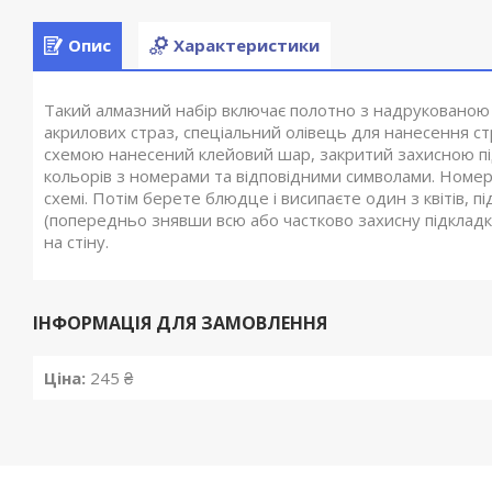
Опис
Характеристики
Такий алмазний набір включає полотно з надрукованою
акрилових страз, спеціальний олівець для нанесення стр
схемою нанесений клейовий шар, закритий захисною пі
кольорів з номерами та відповідними символами. Номер к
схемі. Потім берете блюдце і висипаєте один з квітів, 
(попередньо знявши всю або частково захисну підкладку).
на стіну.
ІНФОРМАЦІЯ ДЛЯ ЗАМОВЛЕННЯ
Ціна:
245 ₴