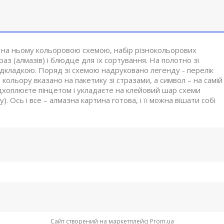
 на ньому кольоровою схемою, набір різнокольорових
аз (алмазів) і блюдце для їх сортування. На полотно зі
дкладкою. Поряд зі схемою надруковано легенду - перелік
ольору вказано на пакетику зі стразами, а символ – на самій
підхоплюєте пінцетом і укладаєте на клейовий шар схеми
 Ось і все – алмазна картина готова, і її можна вішати собі
Сайт створений на маркетплейсі
Prom.ua