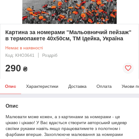
Картина за номерами "Мальовничий пейзаж"
в термопакете 40х50см, ТМ Ідейка, Україна
Немає в наявності
Код: KHO3641
Роздріб
290
₴
Опис
Характеристики
Доставка
Оплата
Умови п
Опис
Малювати може кожен, а з картинами за номерами - це
цікаво і цікаво! У Вас вдасться створити авторський шедевр
своїми руками навіть якщо працюватимете з полотном і
фарбами вперше. Захоплююче малювання за номерами