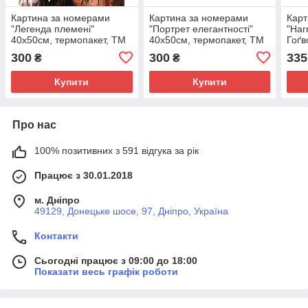
Картина за номерами
Картина за номерами
Кар
"Легенда племені"
"Портрет елегантності"
"Har
40х50см, термопакет, ТМ
40х50см, термопакет, ТМ
Гоґв
Ідейка, Україна
Ідейка, Україна
мета
300
300
335
₴
₴
терм
Укра
Купити
Купити
Про нас
100% позитивних з 591 відгука за рік
Працює з 30.01.2018
м. Дніпро
49129, Донецьке шосе, 97, Дніпро, Україна
Контакти
Сьогодні працює з 09:00 до 18:00
Показати весь графік роботи