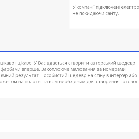
У компанії підключені електр
не покидаючи сайту.
ікаво і цікаво! У Вас вдасться створити авторський шедевр
 і фарбами вперше. Захоплююче малювання за номерами
иємний результат – особистий шедевр на стіну в інтер'єр або
южетом на полотні та всім необхідним для створення готової