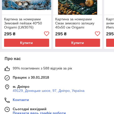
Картина за номерами
Картина за номерами
Карт
Зимовий пейзаж 40*50
Смак зимового затишку
анім
Origami (LW3076)
40х50 см Origami
Импа
(LW3552)
(LW
295
295
295
₴
₴
Купити
Купити
Про нас
99% позитивних з 588 відгуків за рік
Працює з 30.01.2018
м. Дніпро
49129, Донецьке шосе, 97, Дніпро, Україна
Контакти
Сьогодні вихідний
Показати весь графік роботи