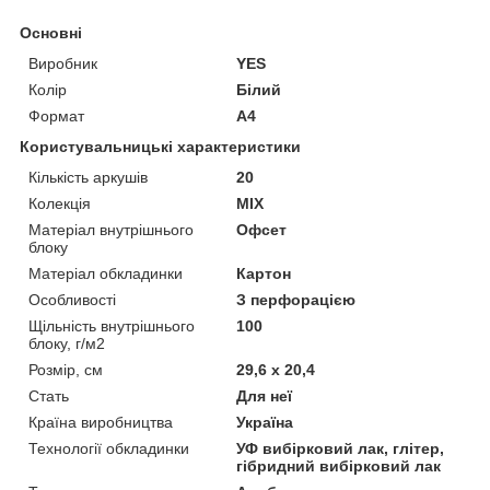
Основні
Виробник
YES
Колір
Білий
Формат
A4
Користувальницькі характеристики
Кількість аркушів
20
Колекція
MIX
Матеріал внутрішнього
Офсет
блоку
Матеріал обкладинки
Картон
Особливості
З перфорацією
Щільність внутрішнього
100
блоку, г/м2
Розмір, см
29,6 х 20,4
Стать
Для неї
Країна виробництва
Україна
Технології обкладинки
УФ вибірковий лак, глітер,
гібридний вибірковий лак