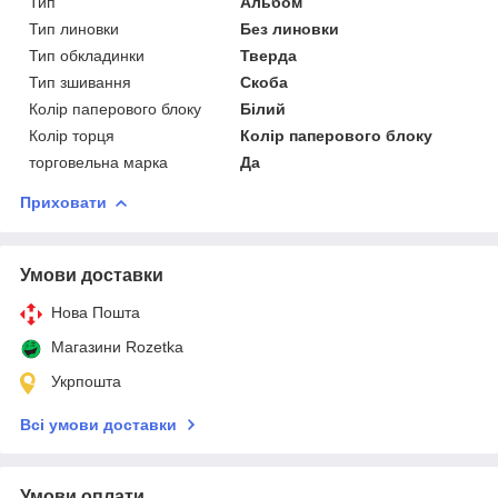
Тип
Альбом
Тип линовки
Без линовки
Тип обкладинки
Тверда
Тип зшивання
Скоба
Колір паперового блоку
Білий
Колір торця
Колір паперового блоку
торговельна марка
Да
Приховати
Умови доставки
Нова Пошта
Магазини Rozetka
Укрпошта
Всі умови доставки
Умови оплати