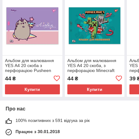
Альбом для малювання
Альбом для малювання
Аль
YES А4 20 скоба з
YES А4 20 скоба, з
YES 
перфорацією Pusheen
перфорацією Minecraft
перф
44
44
39
₴
₴
Купити
Купити
Про нас
100% позитивних з 591 відгука за рік
Працює з 30.01.2018