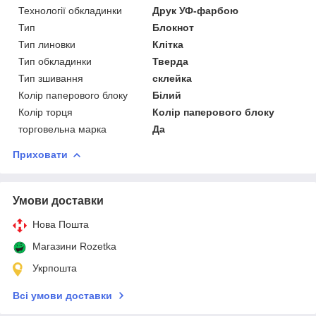
Технології обкладинки
Друк УФ-фарбою
Тип
Блокнот
Тип линовки
Клітка
Тип обкладинки
Тверда
Тип зшивання
склейка
Колір паперового блоку
Білий
Колір торця
Колір паперового блоку
торговельна марка
Да
Приховати
Умови доставки
Нова Пошта
Магазини Rozetka
Укрпошта
Всі умови доставки