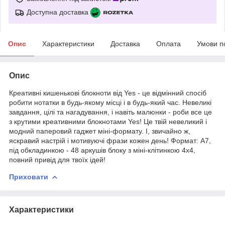
Доступна доставка
Опис
Характеристики
Доставка
Оплата
Умови п
Опис
Креативні кишенькові блокноти від Yes - це відмінний спосіб
робити нотатки в будь-якому місці і в будь-який час. Невеликі
завдання, цілі та нагадування, і навіть малюнки - роби все це
з крутими креативними блокнотами Yes! Це твій невеликий і
модний паперовий гаджет міні-формату. І, звичайно ж,
яскравий настрій і мотивуючі фрази кожен день! Формат: А7,
під обкладинкою - 48 аркушів блоку з міні-клітинкою 4х4,
повний привід для твоїх ідей!
Приховати
Характеристики