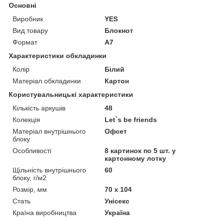
Основні
Виробник
YES
Вид товару
Блокнот
Формат
A7
Характеристики обкладинки
Колір
Білий
Матеріал обкладинки
Картон
Користувальницькі характеристики
Кількість аркушів
48
Колекція
Let`s be friends
Матеріал внутрішнього
Офсет
блоку
Особливості
8 картинок по 5 шт. у
картонному лотку
Щільність внутрішнього
60
блоку, г/м2
Розмір, мм
70 х 104
Стать
Унісекс
Країна виробництва
Україна