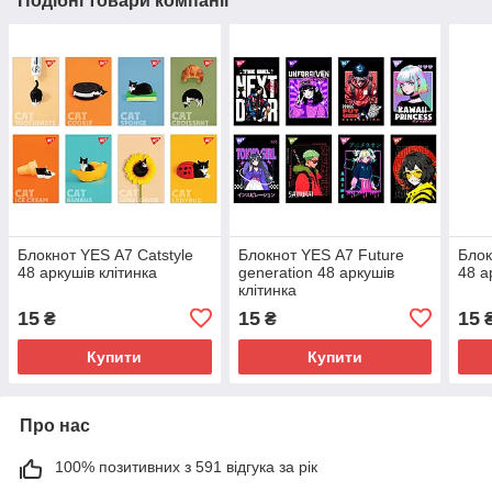
Подібні товари компанії
Блокнот YES А7 Catstyle
Блокнот YES А7 Future
Блок
48 аркушів клітинка
generation 48 аркушів
48 а
клітинка
15
15
15
₴
₴
Купити
Купити
Про нас
100% позитивних з 591 відгука за рік