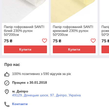
Папір гофрований SANTI
Папір гофрований SANTI
Папі
білий 230% рулон
кремовий 230% рулон
рож
50*200см
50*200см
50*
75
75
75
₴
₴
Купити
Купити
Про нас
100% позитивних з 590 відгуків за рік
Працює з 30.01.2018
м. Дніпро
49129, Донецьке шосе, 97, Дніпро, Україна
Контакти