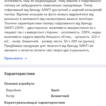
особливість таку як біодеградація, тому вироби з гофрованого
паперу не забруднюють навколишнє середовище. Папір
гофрований від бренду SANTI доступний у широкій кольоровій
палітрі. Відтінки кольорів на фото можуть відрізнятися від
реальних в залежності від налаштувань вашого монітора.
Технічні характеристики паперу гофрованого від бренду
SANTI 230%: - двостороння, можливість використання як з
лицевої так і з виворотної сторони; - розтяжність: 230%, надає
можливість надати виробу більшого об’єму; - щільність: 110 г/
м2; - колір: блакитний; - розмір листа: 50 х 200 см (рулон).
Придбавши продукцію для творчості від бренду SANTI ви
зможете з легкістю втілити свої творчі ідеї в реальність.
Приховати
Характеристики
Основні атрибути
Виробник
Santi
Колір
Блакитний
Користувальницькі характеристики