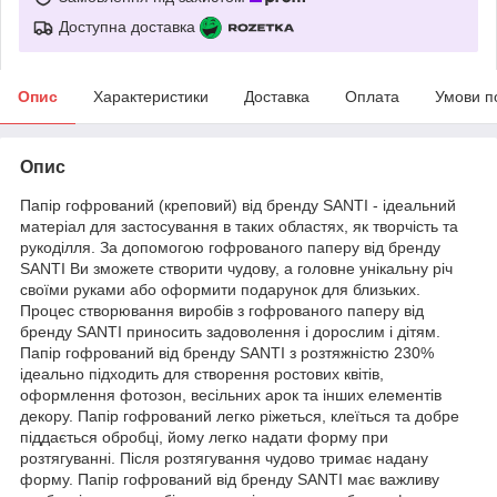
Доступна доставка
Опис
Характеристики
Доставка
Оплата
Умови п
Опис
Папір гофрований (креповий) від бренду SANTI - ідеальний
матеріал для застосування в таких областях, як творчість та
рукоділля. За допомогою гофрованого паперу від бренду
SANTI Ви зможете створити чудову, а головне унікальну річ
своїми руками або оформити подарунок для близьких.
Процес створювання виробів з гофрованого паперу від
бренду SANTI приносить задоволення і дорослим і дітям.
Папір гофрований від бренду SANTI з розтяжністю 230%
ідеально підходить для створення ростових квітів,
оформлення фотозон, весільних арок та інших елементів
декору. Папір гофрований легко ріжеться, клеїться та добре
піддається обробці, йому легко надати форму при
розтягуванні. Після розтягування чудово тримає надану
форму. Папір гофрований від бренду SANTI має важливу