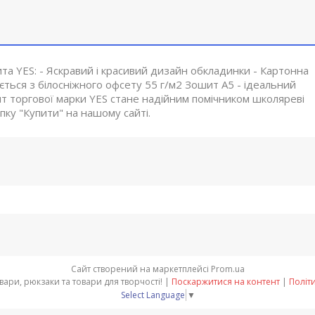
та YES: - Яскравий і красивий дизайн обкладинки - Картонна
ється з білосніжного офсету 55 г/м2 Зошит А5 - ідеальний
ошит торгової марки YES стане надійним помічником школяреві
ку "Купити" на нашому сайті.
Сайт створений на маркетплейсі
Prom.ua
"BIG-Office" - Канцтовари, рюкзаки та товари для творчості! |
Поскаржитися на контент
|
Політ
Select Language
▼